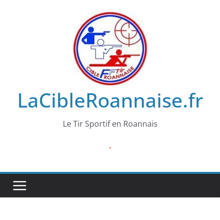
Passer
au
contenu
LaCibleRoannaise.fr
Le Tir Sportif en Roannais
.