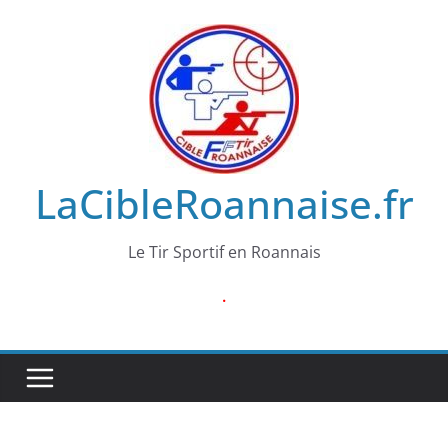
Passer
au
contenu
LaCibleRoannaise.fr
Le Tir Sportif en Roannais
.