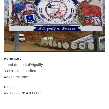
Adressse :
stand du pont d'Aiguilly
300 rue de Charlieu
42300 Roanne:
G.P.S. :
46,068682 N; 4,093080 E