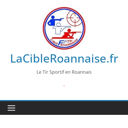
Passer
au
contenu
LaCibleRoannaise.fr
Le Tir Sportif en Roannais
.