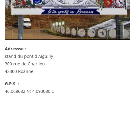
Adressse :
stand du pont d'Aiguilly
300 rue de Charlieu
42300 Roanne:
G.P.S. :
46,068682 N; 4,093080 E