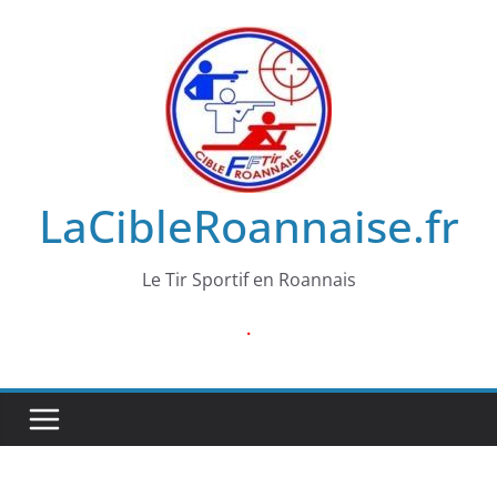
Passer
au
contenu
LaCibleRoannaise.fr
Le Tir Sportif en Roannais
.