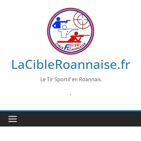
Passer
au
contenu
LaCibleRoannaise.fr
Le Tir Sportif en Roannais
.