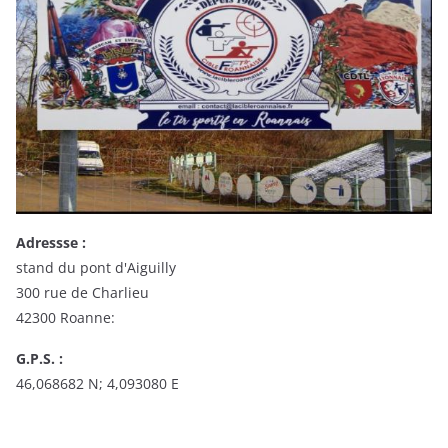
Adressse :
stand du pont d'Aiguilly
300 rue de Charlieu
42300 Roanne:
G.P.S. :
46,068682 N; 4,093080 E