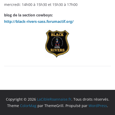
mercredi: 14h00 à 15h30 et 15h30 à 17h00
blog de la section cowboys:
http://black-rivers-sass.forumactif.org/
Copyright © 2026
LaCibleRoannaise.fr
. Tous droits réservés.
Theme
ColorMag
par ThemeGrill. Propulsé par
WordPress
.