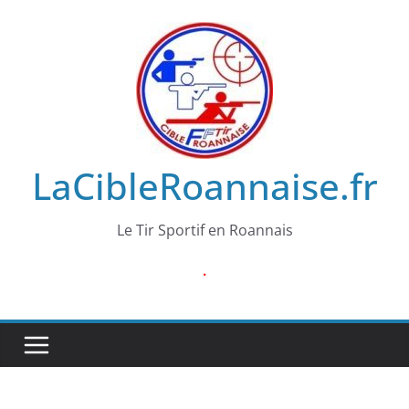
Passer
au
contenu
LaCibleRoannaise.fr
Le Tir Sportif en Roannais
.