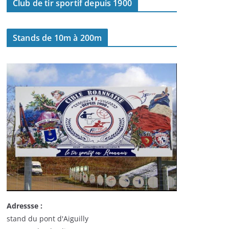
Club de tir sportif depuis 1900
Stands de 10m à 200m
Adressse :
stand du pont d'Aiguilly