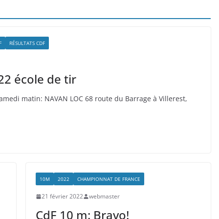
F
RÉSULTATS CDF
 école de tir
amedi matin: NAVAN LOC 68 route du Barrage à Villerest,
10M
2022
CHAMPIONNAT DE FRANCE
21 février 2022
webmaster
CdF 10 m: Bravo!