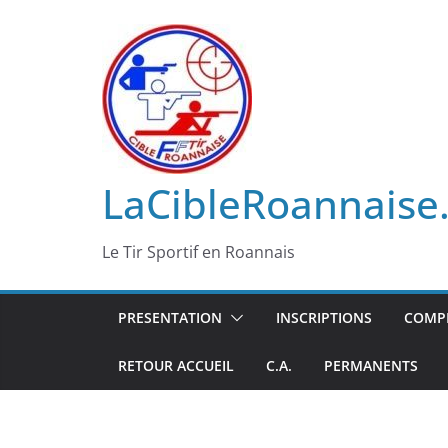
Passer
au
contenu
LaCibleRoannaise.
Le Tir Sportif en Roannais
PRESENTATION
INSCRIPTIONS
COMPÉ
RETOUR ACCUEIL
C.A.
PERMANENTS