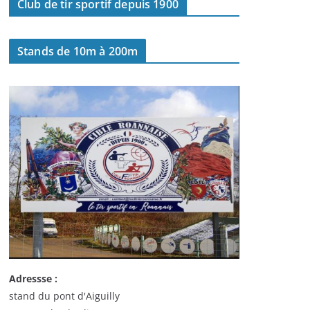
Club de tir sportif depuis 1900
Stands de 10m à 200m
Adressse :
stand du pont d'Aiguilly