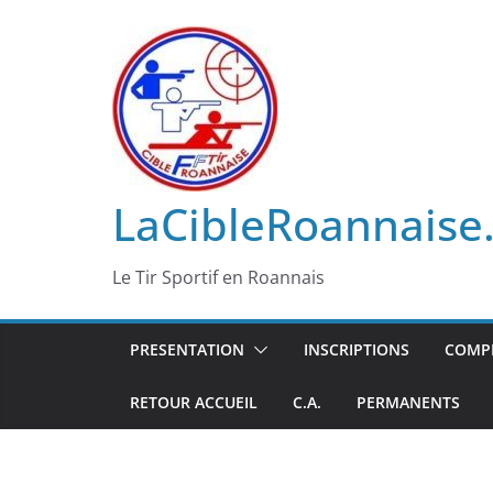
Passer
au
contenu
LaCibleRoannaise.
Le Tir Sportif en Roannais
PRESENTATION
INSCRIPTIONS
COMPÉ
RETOUR ACCUEIL
C.A.
PERMANENTS